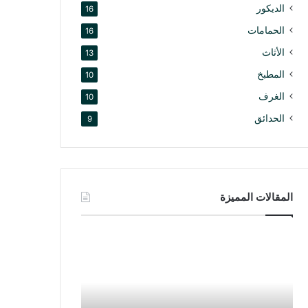
الديكور
16
الحمامات
16
الأثاث
13
المطبخ
10
الغرف
10
الحدائق
9
المقالات المميزة
د
ا
ي
ب
ك
ت
و
ك
ر
ر