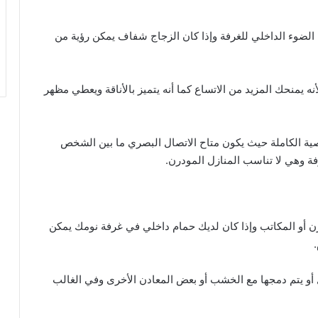
ت
ر
يناير 21, 2025
ت
 الضوء الداخلي للغرفة وإذا كان الزجاج شفاف يمكن رؤية من
أفكار ترتيب المطبخ: دليل شامل لتنظي
ي
 بأشكال مختلفة
مثالي وفعال
ب
ا
ه يمنحك المزيد من الاتساع كما أنه يتميز بالأناقة ويعطي مظهر
ل
م
ط
ب
وصية الكاملة حيث يكون متاح الاتصال البصري ما بين الشخص
خ
ة وهي لا تناسب المنازل المودرن.
:
د
ل
ي
ل
ودرن أو المكاتب وإذا كان لديك حمام داخلي في غرفة نومك يمكن
ش
ا
م
 أو يتم دمجها مع الخشب أو بعض المعادن الأخرى وفي الغالب
ل
ل
ت