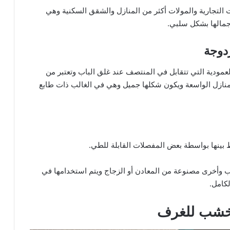
ن
ات التجارية والمولات أكثر من المنازل والشقق السكنية وهي
ظ
جمالها بشكل سلبي.
ي
م
م
ث
لعمودية التي تتقابل في المنتصف عند غلق الباب وتعتبر من
ا
ل
المنازل الواسعة ويكون شكلها جميل وهي في الغالب ذات طابع
ي
و
ف
ع
ا
 بينها بواسطة بعض المفصلات القابلة للطي.
ل
ب وأخرى مصنوعة من المعادن أو الزجاج ويتم استخدامها في
لكامل.
ب خشب للغرف