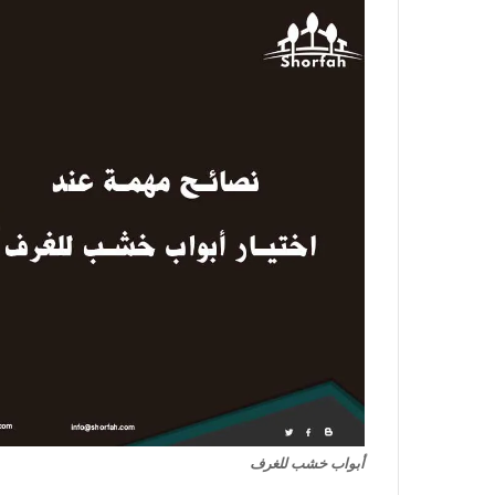
أبواب خشب للغرف