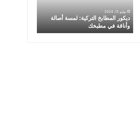
ا
م
ل
ط
يوليو 12, 2024
يوليو 10, 2024
م
ب
م
ديكور المطابخ التركية: لمسة أصالة
ط
خ
وأناقة في مطبخك
للأناقة والفعال
ا
ك
ب
:
خ
ت
ا
ص
ل
م
ت
ي
ر
م
ك
م
ي
ط
ة
ا
:
ب
ل
خ
م
ح
س
ر
ة
ف
أ
L
ص
ل
ا
ل