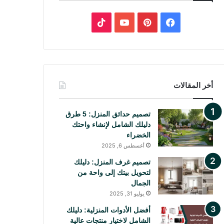
ف
ب
ي
ي
Y
T
س
ن
o
i
ب
ت
u
k
أخر المقالات
و
ي
T
T
تصميم حدائق المنزل: 5 طرق
ك
ر
u
o
دليلك الشامل لإنشاء واحتك
الخضراء
ي
b
k
أغسطس 6, 2025
س
e
تصميم غرف المنزل: دليلك
لتحويل بيتك إلى واحة من
ت
الجمال
يوليو 31, 2025
أفضل الأدوات المنزلية: دليلك
الشامل لاختيار منتجات عالية