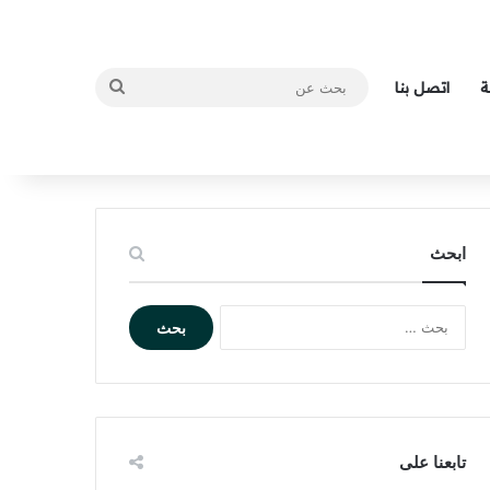
بحث
ة
اتصل بنا
عن
ابحث
ا
ل
ب
ح
ث
ع
ن
تابعنا على
: