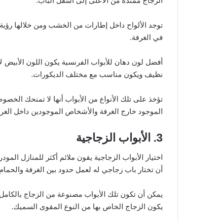
الزجاج ممتدة من الأعلى إلى أسفل الباب.
م
ط
ب
توجد الألواح داخل إطارات من الخشب ومن خلالها رؤية
مايو 28, 2024
خ
في الغرفة.
تصميم مطبخ مفتوح
م
ف
أفضل لون دهان للأبواب الفرنسية يكون اللون الأبيض لأن
ت
و
نظيف ويكون مناسب مع مختلف الديكورات.
ح
ب
تؤخذ على تلك الأنواع من الأبواب أنها لا تمنحك الخص
أ
الموجود خارج الغرفة والأشخاص الموجودين داخل الغرف
ش
ك
3. الأبواب الزجاجية
ا
ل
م
اختيار الأبواب الزجاجية يقون ملائم أكثر للمنازل الم
خ
أن تختار باب زجاجي له لعمل حدود بين الغرفة والحمام.
ت
ل
يمكن أن تكون تلك الأبواب مصنوعة من الزجاج بالكامل
ف
يكون الزجاج الخاص بها من النوع المقوى السميك.
ة