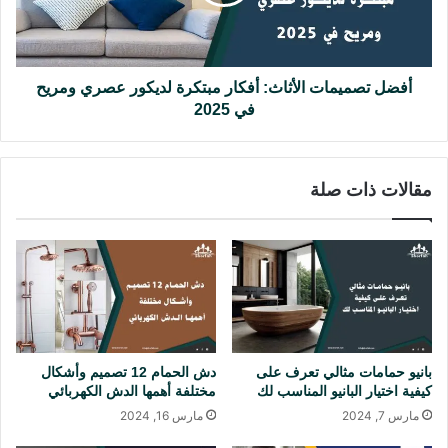
:
ص
د
م
ل
ي
ي
م
ل
ا
أفضل تصميمات الأثاث: أفكار مبتكرة لديكور عصري ومريح
ش
ت
في 2025
ا
ا
م
ل
ل
أ
مقالات ذات صلة
ل
ث
ت
ا
ن
ث
ظ
:
ي
أ
م
ف
م
ك
ث
ا
ا
ر
بانيو حمامات مثالي تعرف على
دش الحمام 12 تصميم وأشكال
ل
م
كيفية اختيار البانيو المناسب لك
مختلفة أهمها الدش الكهربائي
ي
ب
مارس 7, 2024
مارس 16, 2024
و
ت
ف
ك