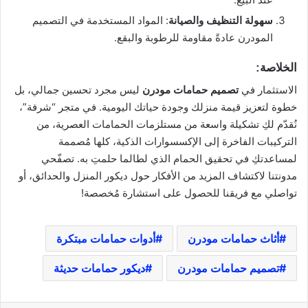
سهولة التنظيف والصيانة
: المواد المستخدمة في التصميم
المودرن عادةً مقاومة للرطوبة والبقع.
الخلاصة:
الاستثمار في
تصميم حمامات مودرن
ليس مجرد تحسين جمالي، بل
خطوة لتعزيز قيمة منزلك وجودة حياتك اليومية. في متجر “شرفة”،
نُقدّم لكِ تشكيلة واسعة من مستلزمات الحمامات العصرية، من
التركيبات الفاخرة إلى الإكسسوارات الذكية، كلها مُصممة
لمساعدتكِ في تحقيق الحمام الذي لطالما حلمتِ به. تصفّحي
مدونتنا لاكتشاف المزيد من الأفكار حول ديكور المنزل والحدائق، أو
تواصلي مع فريقنا للحصول على استشارة مُخصصة!
أثاث حمامات مودرن
أدوات حمامات مبتكرة
تصميم حمامات مودرن
ديكور حمامات حديثة