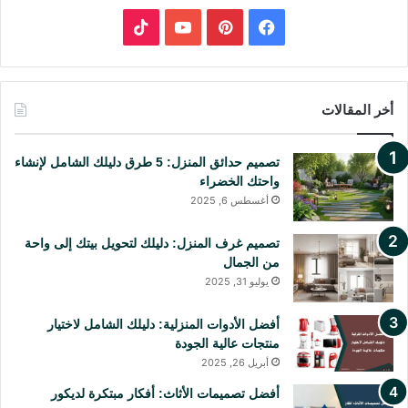
:
2
ف
ب
5
ي
ي
Y
T
س
ن
o
i
أخر المقالات
ب
ت
u
k
تصميم حدائق المنزل: 5 طرق دليلك الشامل لإنشاء
و
ي
T
T
واحتك الخضراء
أغسطس 6, 2025
ك
ر
u
o
ي
b
k
تصميم غرف المنزل: دليلك لتحويل بيتك إلى واحة
من الجمال
س
e
يوليو 31, 2025
ت
أفضل الأدوات المنزلية: دليلك الشامل لاختيار
منتجات عالية الجودة
أبريل 26, 2025
أفضل تصميمات الأثاث: أفكار مبتكرة لديكور