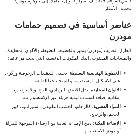
تابعي القراءة لاكتشاف أسرار تحويل حمامك إلى جوهرة مودرن
تخطف الأنظار!
عناصر أساسية في تصميم حمامات
مودرن
الطراز الحديث (مودرن) يتميز بالخطوط النظيفة، والألوان المحايدة،
والمساحات المفتوحة. إليكِ المكونات الرئيسية التي يجب مراعاتها:
الخطوط الهندسية البسيطة
: تجنبي التعقيدات الزخرفية وركّزي
على الأشكال المستقيمة أو المنحنيات اللطيفة.
الألوان المحايدة
: مثل الأبيض، الرمادي، البيج، والأسود، مع
إمكانية إضافة لمسات لونية جريئة عبر الإكسسوارات.
المواد العصرية
: كالرخام، الخشب الطبيعي، السيراميك كبير
الحجم، والزجاج.
الإضاءة الذكية
: دمج الإضاءة العامة مع الإضاءة الموجهة للمرآة
أو حوض الاستحمام.