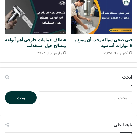
ع
ر
ا
ة
ل
ل
د
ي
ك
فني صحي سباكة يجب أن يتمتع بـ
شطاف حمامات خارجي أهم أنواعه
و
5 مهارات أساسية
ونصائح حول استخدامه
ر
أكتوبر 18, 2024
مارس 15, 2024
ع
ص
ر
ي
ابحث
و
م
ا
ر
ل
ي
ب
ح
ح
ف
ث
ي
تابعنا على
ع
2
ن
0