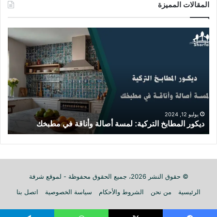
المقالات المميزة
د
ا
ي
ب
ك
ت
و
ك
ر
ر
ا
م
ل
ط
م
ب
ط
خ
يوليو 12, 2024
ديكور المطابخ التركية: لمسة أصالة وأناقة في مطبخك
ز
ا
ك
ب
:
خ
ت
ا
ص
ل
م
ت
ي
© حقوق النشر 2026، جميع الحقوق محفوظة - لموقع شرفة
ر
م
الرئيسية
من نحن
الشروط والأحكام
سياسة الخصوصية
اتصل بنا
ك
م
ي
ط
ة
ا