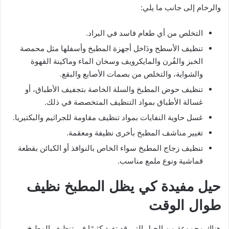
والرخام إلى جانب ما يلي:
التخلص من أي طعام فاسد في البراد.
تنظيف الأسطح ودَاخل أجهزة المطبخ وأسفلها مثل محمصة
الخبز والفُرن والمايكرويف وسخان الماء وماكينة القهوة
والشواية، والتخلص من بصمات الأصابع والبقع.
تنظيف حوض المطبخ والسلة الخاصة بتجفيف الأطباق، أو
غسالة الأطباق بمواد التنظيف المتخصصة في ذلك.
غسل حاوية النفايات بمواد تنظيف مقاومة للجراثيم والبكتيريا.
تغيير مناشف المطبخ بأخرى نظيفة ومعقمة.
تنظيف زجاج المطبخ سواء الخاص بالنوافذ أو الكبائن بقطعة
قماشية ونوع ملمع مناسب.
حيل مفيدة كي يظل المطبخ نظيف
طوال الوقت
هناك مجموعة من الحيل التي قد تفيد كثيرًا في تنظيف المطبخ