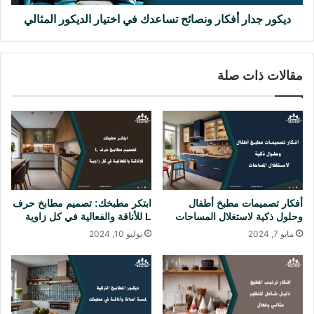
ر
ر
ف
أ
ديكور جدار أفكار ونصائح تساعدك في اختيار الديكور المثالي
ع
ف
ل
ك
ى
ا
مقالات ذات صلة
أ
ر
ش
و
ك
ن
ا
ص
ل
ا
ه
ئ
ا
ح
و
ت
أ
س
أفكار تصميمات مطبخ أطفال
ابتكر مطبخك: تصميم مطابخ حرف
م
ا
وحلول ذكية لاستغلال المساحات
L للأناقة والفعالية في كل زاوية
ا
ع
مايو 7, 2024
يوليو 10, 2024
ك
د
ن
ك
و
ف
ض
ي
ع
ا
ه
خ