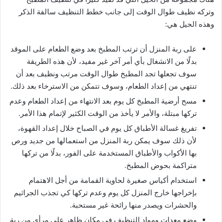
وتركه نظيف طوال الوقت إلى جانب خطط التنظيف سالفة الذكر
وهذه الحيل هي:
على ربة المنزل أن ترتب المطبخ بعد وضع الطعام على الموقد
بدلًا من الانشغال بأي أمر آخر غير مفيد، لأن هذه الطريقة
سوف تجعلها تجد المطبخ طوال الوقت مرتب ونظيف بعد أن
تنتهي من إعداد الطعام، وسوف تتمكن من الاسترخاء بعد ذلك.
مسح أرضية المطبخ كل يوم بعد الانتهاء من إعداد الطعام وعدم
تركها مبتلة، والأمر لا يأخذ من الوقت الكثير لإتمام هذا الأمر.
تفريغ غسالة الأطباق كل يوم في الصباح خلال إعداد القهوة،
لأن ذلك سوف يمكن ربة المنزل من استعمالها من جديد ورص
بها الأكواب والأطباق المستخدمة على الفور، بدلًا من تركها
متراكمة بحوض المطبخ.
استخدام أكياس صغيرة لحاوية القمامة من أجل الاهتمام
بإخراجها خارج المنزل كل يوم وعدم تركها كي تجذب الجراثيم
والحشرات ويصدر منها رائحة غير مستحبة.
وضع معدات ومواد التنظيف في مكان ظاهر على مرأى من ربة