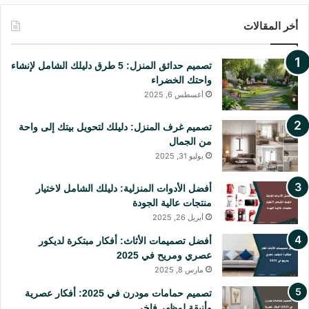
س
ن
o
i
أخر المقالات
ب
ت
u
k
تصميم حدائق المنزل: 5 طرق دليلك الشامل لإنشاء
و
ي
T
T
واحتك الخضراء
أغسطس 6, 2025
ك
ر
u
o
ي
b
k
تصميم غرف المنزل: دليلك لتحويل بيتك إلى واحة
من الجمال
س
e
يوليو 31, 2025
ت
أفضل الأدوات المنزلية: دليلك الشامل لاختيار
منتجات عالية الجودة
أبريل 26, 2025
أفضل تصميمات الأثاث: أفكار مبتكرة لديكور
عصري ومريح في 2025
مارس 8, 2025
تصميم حمامات مودرن في 2025: أفكار عصرية
وأنيقة لمظهر فاخر