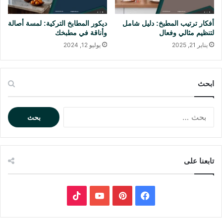
ا
ت
ف
ي
أفكار ترتيب المطبخ: دليل شامل
ديكور المطابخ التركية: لمسة أصالة
ي
ا
لتنظيم مثالي وفعال
وأناقة في مطبخك
ا
ر
يناير 21, 2025
يوليو 12, 2024
ل
ا
م
ل
ن
د
ز
ي
ابحث
ل
ك
و
ا
ر
ل
ا
ب
ل
ح
م
ث
ث
تابعنا على
ع
ا
ن
ل
:
ي
ف
ب
ي
ي
Y
T