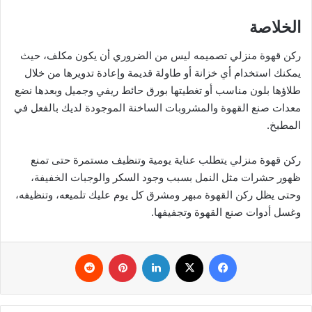
الخلاصة
ركن قهوة منزلي تصميمه ليس من الضروري أن يكون مكلف، حيث
يمكنك استخدام أي خزانة أو طاولة قديمة وإعادة تدويرها من خلال
طلاؤها بلون مناسب أو تغطيتها بورق حائط ريفي وجميل وبعدها نضع
معدات صنع القهوة والمشروبات الساخنة الموجودة لديك بالفعل في
المطبخ.
ركن قهوة منزلي يتطلب عناية يومية وتنظيف مستمرة حتى تمنع
ظهور حشرات مثل النمل بسبب وجود السكر والوجبات الخفيفة،
وحتى يظل ركن القهوة مبهر ومشرق كل يوم عليك تلميعه، وتنظيفه،
وغسل أدوات صنع القهوة وتجفيفها.
فيسبوك
‫X
لينكدإن
بينتيريست
‏Reddit