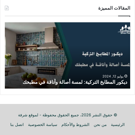
المقالات المميزة
د
ا
ي
ب
ك
ت
و
ك
ر
ر
ا
م
ل
ط
م
ب
ط
خ
يوليو 12, 2024
ديكور المطابخ التركية: لمسة أصالة وأناقة في مطبخك
ز
ا
ك
ب
:
خ
ت
ا
ص
ل
م
ت
ي
© حقوق النشر 2026، جميع الحقوق محفوظة - لموقع شرفة
ر
م
الرئيسية
من نحن
الشروط والأحكام
سياسة الخصوصية
اتصل بنا
ك
م
ي
ط