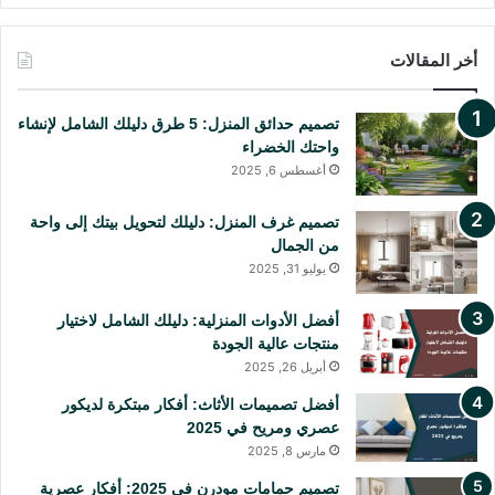
ي
ي
Y
T
س
ن
o
i
أخر المقالات
ب
ت
u
k
تصميم حدائق المنزل: 5 طرق دليلك الشامل لإنشاء
و
ي
T
T
واحتك الخضراء
أغسطس 6, 2025
ك
ر
u
o
ي
b
k
تصميم غرف المنزل: دليلك لتحويل بيتك إلى واحة
من الجمال
س
e
يوليو 31, 2025
ت
أفضل الأدوات المنزلية: دليلك الشامل لاختيار
منتجات عالية الجودة
أبريل 26, 2025
أفضل تصميمات الأثاث: أفكار مبتكرة لديكور
عصري ومريح في 2025
مارس 8, 2025
تصميم حمامات مودرن في 2025: أفكار عصرية