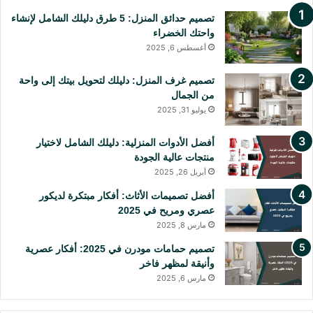
تصميم حدائق المنزل: 5 طرق دليلك الشامل لإنشاء
و
ي
T
T
واحتك الخضراء
أغسطس 6, 2025
ك
ر
u
o
ي
b
k
تصميم غرف المنزل: دليلك لتحويل بيتك إلى واحة
من الجمال
س
e
يوليو 31, 2025
ت
أفضل الأدوات المنزلية: دليلك الشامل لاختيار
منتجات عالية الجودة
أبريل 26, 2025
أفضل تصميمات الأثاث: أفكار مبتكرة لديكور
عصري ومريح في 2025
مارس 8, 2025
تصميم حمامات مودرن في 2025: أفكار عصرية
وأنيقة لمظهر فاخر
مارس 6, 2025