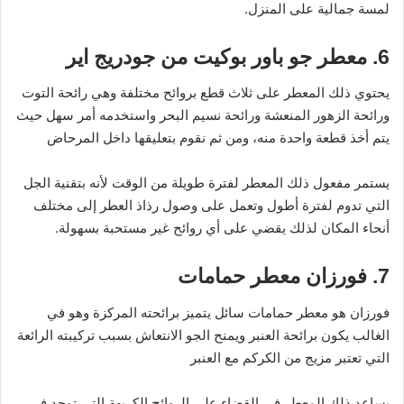
لمسة جمالية على المنزل.
6. معطر جو باور بوكيت من جودريج اير
يحتوي ذلك المعطر على ثلاث قطع بروائح مختلفة وهي رائحة التوت
ورائحة الزهور المنعشة ورائحة نسيم البحر واستخدمه أمر سهل حيث
يتم أخذ قطعة واحدة منه، ومن ثم نقوم بتعليقها داخل المرحاض
يستمر مفعول ذلك المعطر لفترة طويلة من الوقت لأنه بتقنية الجل
التي تدوم لفترة أطول وتعمل على وصول رذاذ العطر إلى مختلف
أنحاء المكان لذلك يقضي على أي روائح غير مستحبة بسهولة.
7. فورزان معطر حمامات
فورزان هو معطر حمامات سائل يتميز برائحته المركزة وهو في
الغالب يكون برائحة العنبر ويمنح الجو الانتعاش بسبب تركيبته الرائعة
التي تعتبر مزيج من الكركم مع العنبر
يساعد ذلك المعطر في القضاء على الروائح الكريهة التي توجد في