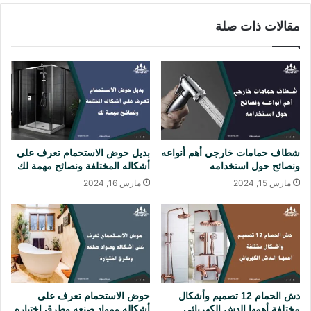
و
0
مقالات ذات صلة
ع
2
ص
4
ر
ت
ي
ع
ة
ر
ف
أ
ن
و
شطاف حمامات خارجي أهم أنواعه
بديل حوض الاستحمام تعرف على
ا
ونصائح حول استخدامه
أشكاله المختلفة ونصائح مهمة لك
ع
مارس 15, 2024
مارس 16, 2024
ه
ا
و
ن
ص
ا
ئ
ح
دش الحمام 12 تصميم وأشكال
حوض الاستحمام تعرف على
م
مختلفة أهمها الدش الكهربائي
أشكاله ومواد صنعه وطرق اختياره