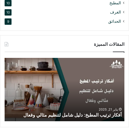
المطبخ
10
الغرف
10
الحدائق
9
المقالات المميزة
أ
د
ف
ي
ك
ك
ا
و
ر
ر
ت
ا
ر
ل
ت
م
ي
ط
يناير 21, 2025
أفكار ترتيب المطبخ: دليل شامل لتنظيم مثالي وفعال
د
ب
ا
ا
ب
ل
خ