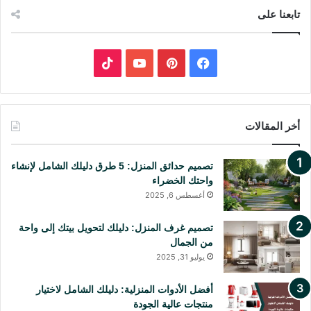
ث
تابعنا على
ع
ن
:
ف
ب
ي
ي
Y
T
س
ن
o
i
أخر المقالات
ب
ت
u
k
تصميم حدائق المنزل: 5 طرق دليلك الشامل لإنشاء
و
ي
T
T
واحتك الخضراء
أغسطس 6, 2025
ك
ر
u
o
ي
b
k
تصميم غرف المنزل: دليلك لتحويل بيتك إلى واحة
من الجمال
س
e
يوليو 31, 2025
ت
أفضل الأدوات المنزلية: دليلك الشامل لاختيار
منتجات عالية الجودة